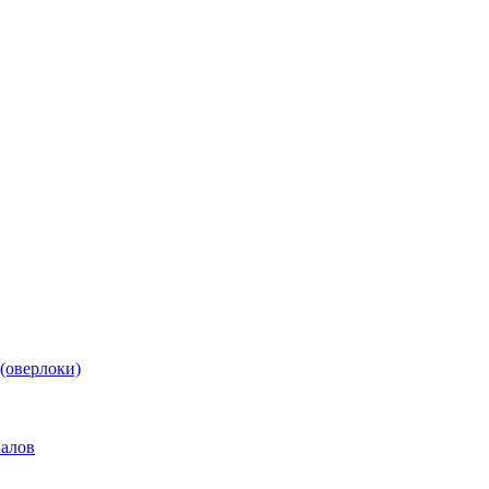
(оверлоки)
иалов