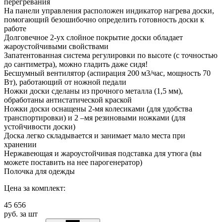
перегревания
На панели управления расположен индикатор нагрева доски,
помогающий безошибочно определить готовность доски к
работе
Долговечное 2-ух слойное покрытие доски обладает
жароустойчивыми свойствами
Запатентованная система регулировки по высоте (с точностью
до сантиметра), можно гладить даже сидя!
Бесшумный вентилятор (аспирация 200 м3/час, мощность 70
Вт), работающий от ножной педали
Ножки доски сделаны из прочного металла (1,5 мм),
обработаны антистатической краской
Ножки доски оснащены 2-мя колесиками (для удобства
транспортировки) и 2 –мя резиновыми ножками (для
устойчивости доски)
Доска легко складывается и занимает мало места при
хранении
Нержавеющая и жароустойчивая подставка для утюга (вы
можете поставить на нее парогенератор)
Полочка для одежды
Цена за комплект:
45 656
руб. за шт