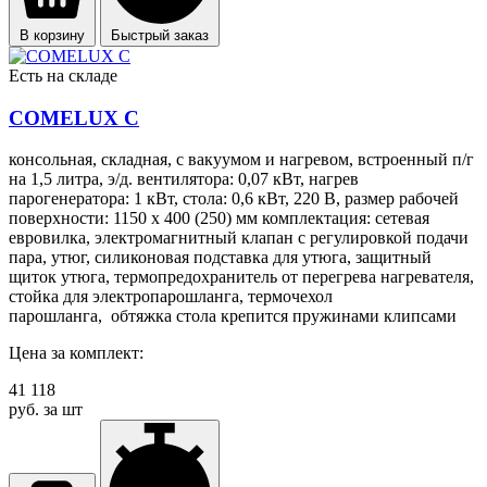
В корзину
Быстрый заказ
Есть на складе
COMELUX С
консольная, складная, с вакуумом и нагревом, встроенный п/г
на 1,5 литра, э/д. вентилятора: 0,07 кВт, нагрев
парогенератора: 1 кВт, стола: 0,6 кВт, 220 В, размер рабочей
поверхности: 1150 х 400 (250) мм комплектация: сетевая
евровилка, электромагнитный клапан с регулировкой подачи
пара, утюг, силиконовая подставка для утюга, защитный
щиток утюга, термопредохранитель от перегрева нагревателя,
стойка для электропарошланга, термочехол
парошланга, обтяжка стола крепится пружинами клипсами
Цена за комплект:
41 118
руб. за шт