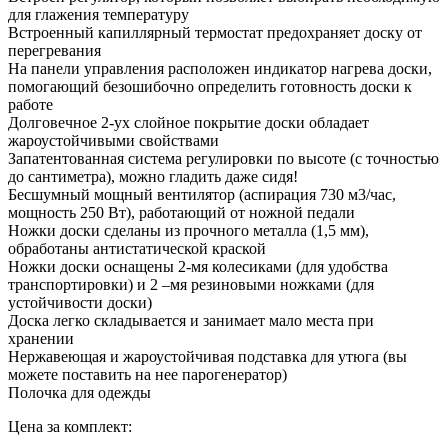
для глажения температуру
Встроенный капиллярный термостат предохраняет доску от
перегревания
На панели управления расположен индикатор нагрева доски,
помогающий безошибочно определить готовность доски к
работе
Долговечное 2-ух слойное покрытие доски обладает
жароустойчивыми свойствами
Запатентованная система регулировки по высоте (с точностью
до сантиметра), можно гладить даже сидя!
Бесшумный мощный вентилятор (аспирация 730 м3/час,
мощность 250 Вт), работающий от ножной педали
Ножки доски сделаны из прочного металла (1,5 мм),
обработаны антистатической краской
Ножки доски оснащены 2-мя колесиками (для удобства
транспортировки) и 2 –мя резиновыми ножками (для
устойчивости доски)
Доска легко складывается и занимает мало места при
хранении
Нержавеющая и жароустойчивая подставка для утюга (вы
можете поставить на нее парогенератор)
Полочка для одежды
Цена за комплект: