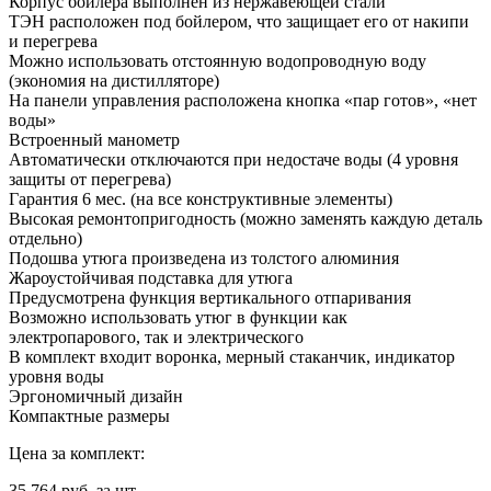
Корпус бойлера выполнен из нержавеющей стали
ТЭН расположен под бойлером, что защищает его от накипи
и перегрева
Можно использовать отстоянную водопроводную воду
(экономия на дистилляторе)
На панели управления расположена кнопка «пар готов», «нет
воды»
Встроенный манометр
Автоматически отключаются при недостаче воды (4 уровня
защиты от перегрева)
Гарантия 6 мес. (на все конструктивные элементы)
Высокая ремонтопригодность (можно заменять каждую деталь
отдельно)
Подошва утюга произведена из толстого алюминия
Жароустойчивая подставка для утюга
Предусмотрена функция вертикального отпаривания
Возможно использовать утюг в функции как
электропарового, так и электрического
В комплект входит воронка, мерный стаканчик, индикатор
уровня воды
Эргономичный дизайн
Компактные размеры
Цена за комплект:
35 764
руб. за шт