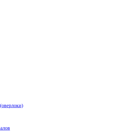
(оверлоки)
иалов