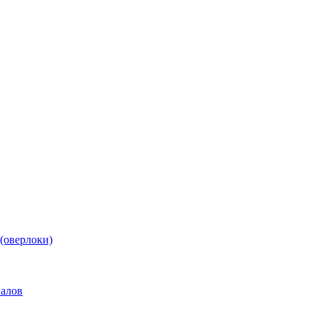
(оверлоки)
иалов