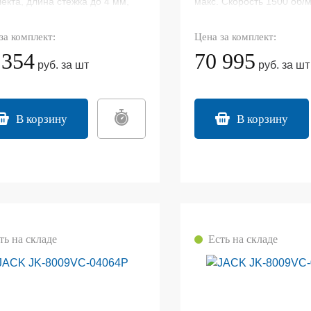
екта, длина стежка до 4 мм,
макс. Скорость 1500 об/
м лапки до 10 мм, скорость
лапки более 9 мм
 5500 об/мин. Полусухая
за комплект:
Цена за комплект:
а.
 354
70 995
руб. за шт
руб. за шт
В корзину
В корзину
ть на складе
Есть на складе