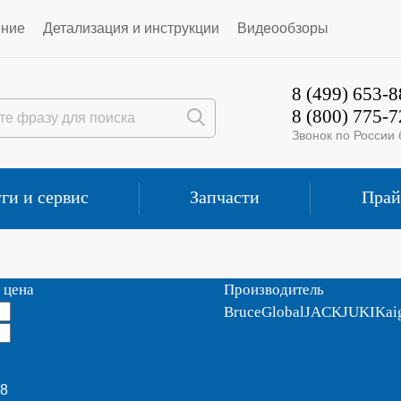
ение
Детализация и инструкции
Видеообзоры
8 (499) 653-8
8 (800) 775-7
Звонок по России
ги и сервис
Запчасти
Прай
 цена
Производитель
Bruce
Global
JACK
JUKI
Kai
18