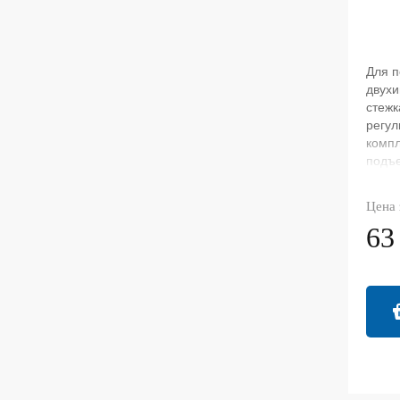
Для п
двухи
стежк
регул
компл
подъе
шитья
Цена 
63