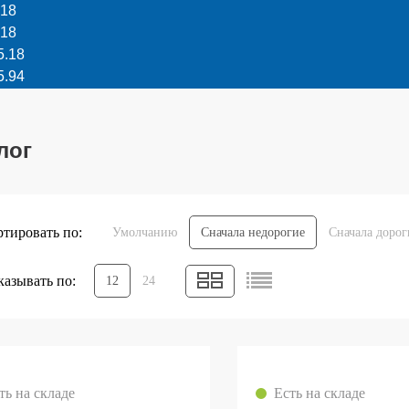
.18
.18
5.18
5.94
лог
тировать по:
Умолчанию
Сначала недорогие
Сначала дорог
азывать по:
12
24
ть на складе
Есть на складе