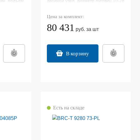
мин, подъем
двойной узел, диаметр пуговиц 10-28
мм, обрезка нити, макс. Скорость
1500 об/мин, подъем лапки более 9
Цена за комплект:
мм
80 431
руб. за шт
В корзину
Есть на складе