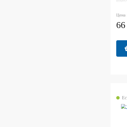
компл
подъе
шитья
Цена 
голов
66
Ес