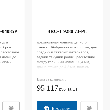
-04085P
BRC-T 9280 73-PL
а для
трехигольная машина цепного
яс брюк.
стежка, П#образная платформа, для
, расстояние
средних и тяжелых материалов,
м лапки до
задний тянущий ролик, расстояние
0 об/мин
между крайними иглами: 6,4 мм,
длина стежка до 4,2 мм, подъем
лапки: 10 мм, игла TVx5 #21,
скорость: 3500 ст/мин
Цена за комплект:
95 117
руб. за шт
В корзину