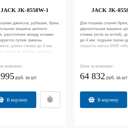
JACK JK-8558W-1
JACK JK-855
ошива джинсов, рубашек, брюк,
Для пошива слонки брюк
гольная машина цепного
двухигольная машина це
а, расстояние между иглами
стежка (игла за иглой), 
ируется путем замены
до 4 мм, подъем лапки д
екта, длина стежка до 4 мм,
скорость шитья 5500 об/
м лапки до 10 мм, скорость
 5500 об/мин.
за комплект:
Цена за комплект:
 995
64 832
руб. за шт
руб. за шт
В корзину
В корзину