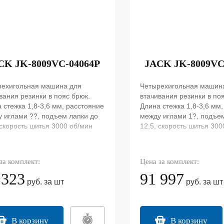
CK JK-8009VC-04064P
JACK JK-8009VC
рехигольная машина для
Четырехигольная машин
вания резинки в пояс брюк.
втачивания резинки в по
 стежка 1,8-3,6 мм, расстояние
Длина стежка 1,8-3,6 мм
 иглами ??, подъем лапки до
между иглами 1?, подъе
 скорость шитья 3000 об/мин
12,5, скорость шитья 300
за комплект:
Цена за комплект:
 323
91 997
руб. за шт
руб. за шт
В корзину
В корзину