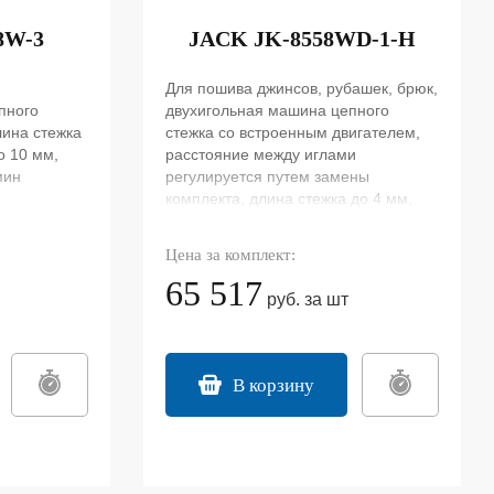
8W-3
JACK JK-8558WD-1-H
,
Для пошива джинсов, рубашек, брюк,
пного
двухигольная машина цепного
длина стежка
стежка со встроенным двигателем,
о 10 мм,
расстояние между иглами
мин
регулируется путем замены
комплекта, длина стежка до 4 мм,
подъем лапки до 10 мм, скорость
шитья 5500 об/мин. Полусухая
Цена за комплект:
голова.
65 517
руб. за шт
В корзину