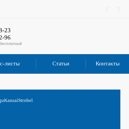
8-23
2-96
 бесплатный
с-листы
Статьи
Контакты
gu
Kansai
Strobel