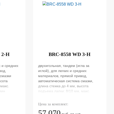
 2-H
BRC-8558 WD 3-H
х и средних
двухигольная, тандем (игла за
вод,
иглой), для легких и средних
 смазки
материалов, прямой привод,
ысота
автоматическая система смазки,
 макс.
длина стежка до 4 мм, высота
мин
подъема лапки: 8/10 мм, макс.
скорость шитья: 4500 ст/мин
Цена за комплект:
57 070