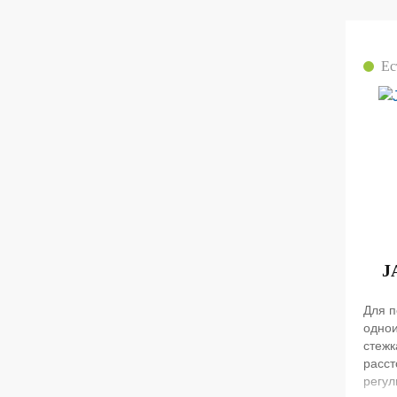
Ес
J
Для п
одно
стежк
расст
регул