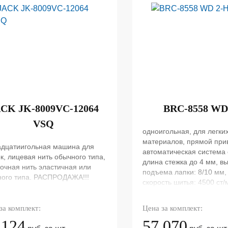
CK JK-8009VC-12064
BRC-8558 WD
VSQ
одноигольная, для легки
материалов, прямой при
адцатиигольная машина для
автоматическая система
к, лицевая нить обычного типа,
длина стежка до 4 мм, в
очная нить эластичная или
подъема лапки: 8/10 мм,
ного типа. РАСПРОДАЖА!!!
скорость шитья: 4500 ст/
за комплект:
Цена за комплект:
 124
57 070