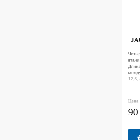
JA
Четы
втачи
Длина
между
12,5,
Цена 
90