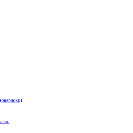
(оверлоки)
иалов