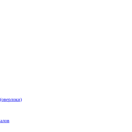
(оверлоки)
иалов