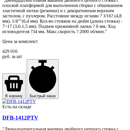
"Двенадцатиигольная машина двойного цепного стежка с
плоской платформой для выполнения сборки с обшиванием
эластичной нитки (резинки) и с декоративным верхним
застилом, с пуллером. Расстояние между иглами ? 3/16? (4,8
мм), 1/4""(6,4 мм). Кол-во стежков на дюйм (длина стежка) -
7~17 (3,6-1,5 мм). Подъем прижимной лапки ? 6 мм. Ход
игловодителя ?34 мм. Макс.скорость ? 2000 об/мин."
Цена за комплект:
429 016
руб. за шт
В корзину
Быстрый заказ
Есть на складе
DFB-1412PTV
"Двенадцатиигольная машина двойного цепного стежка с