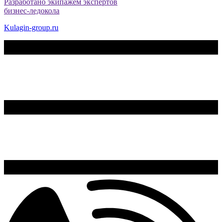
Разработано экипажем экспертов
бизнес-ледокола
Kulagin-group.ru