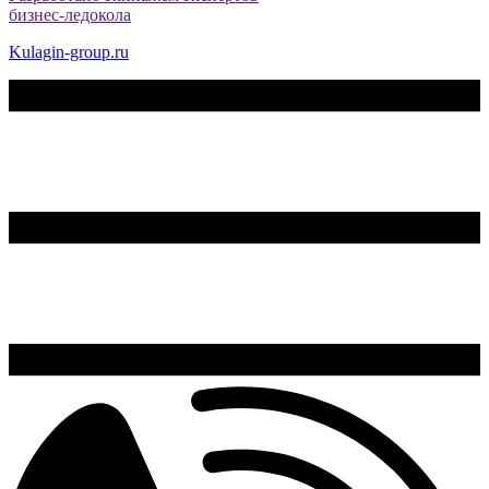
бизнес-ледокола
Kulagin-group.ru