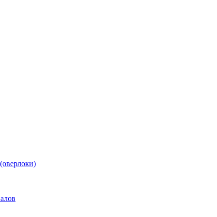
(оверлоки)
иалов