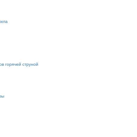
тила
в горячей струной
ры