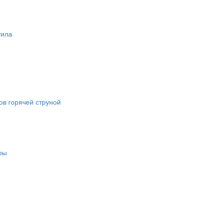
тила
в горячей струной
ры