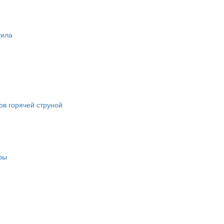
тила
в горячей струной
ры