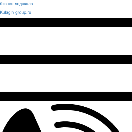
бизнес-ледокола
Kulagin-group.ru