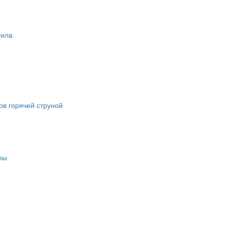
тила
в горячей струной
ры