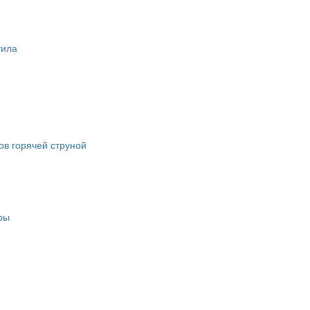
тила
в горячей струной
ры