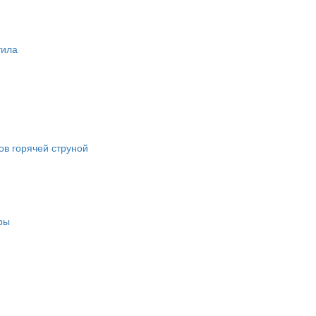
тила
в горячей струной
ры