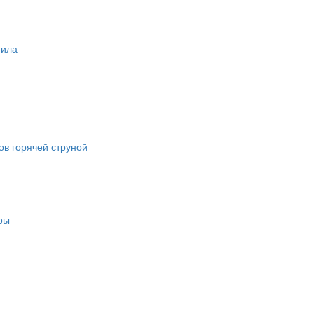
тила
в горячей струной
ры