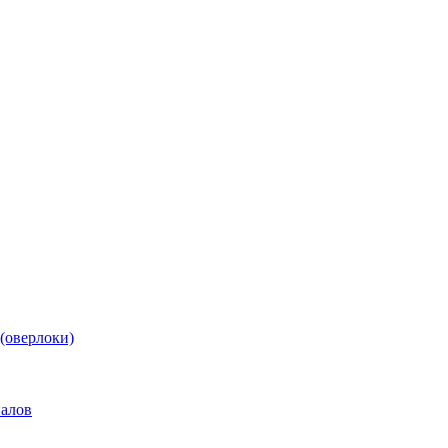
(оверлоки)
иалов