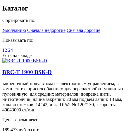
Каталог
Сортировать по:
Умолчанию
Сначала недорогие
Сначала дорогие
Показывать по:
12
24
Есть на складе
BRC-T 1900 BSK-D
закрепочный полуавтомат с электронным управлением, в
комплекте с приспособлением для перенастройки машины на
пуговичную, для средних материалов, подрезка нити,
нитеотводчик, длина закрепки: 20 мм подъем лапки: 13 мм,
кол#во стежков: 14#42, игла DPx5 No120#130, скорость:
400#3000 ст/мин
Цена за комплект:
189 473
руб. за шт