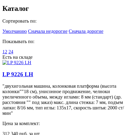
Каталог
Сортировать по:
Умолчанию
Сначала недорогие
Сначала дорогие
Показывать по:
12
24
Есть на складе
LP 9226 LH
"двухигольная машина, колонковая платформа (высота
колонки""18 см), унисонное продвижение, челноки
увеличенного объема, между иглами: 8 мм (стандарт) (др.
расстояния "" под заказ) макс. длина стежка: 7 мм, подъем
лапки: 8/16 мм, тип иглы: 135х17, скорость шитья: 2000 ст/
мин"
Цена за комплект:
312 340
руб. за шт