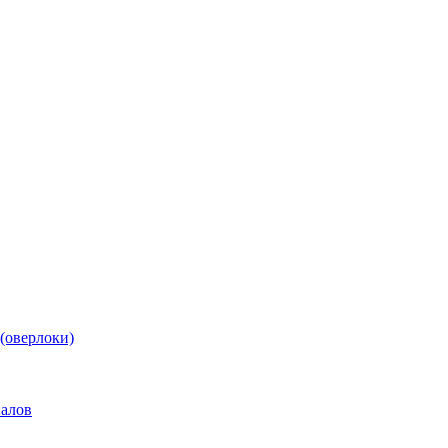
(оверлоки)
иалов