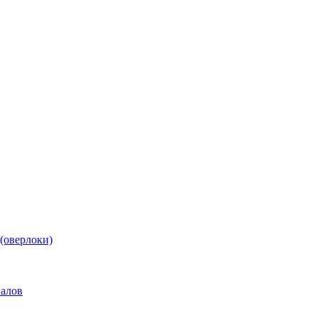
(оверлоки)
иалов