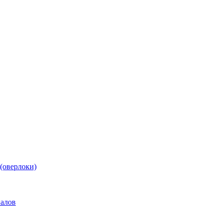
(оверлоки)
иалов