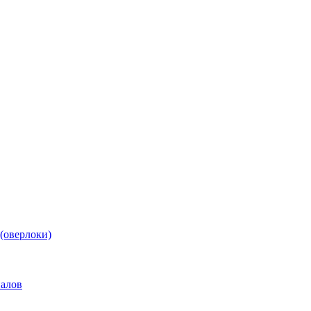
(оверлоки)
иалов