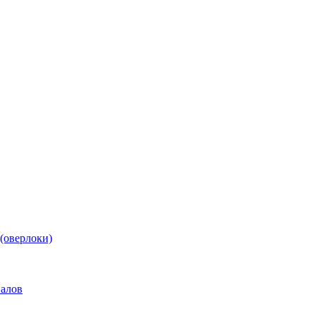
(оверлоки)
иалов