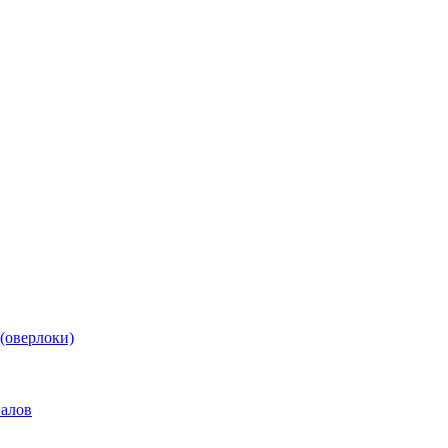
(оверлоки)
иалов