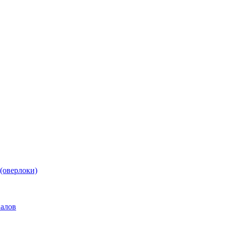
(оверлоки)
иалов