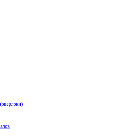
(оверлоки)
иалов