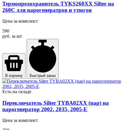
Термопредохранитель TYKS260XX Silter на
260С для парогенератров и утюгов
Цена за комплект:
590
руб. за шт
В корзину
Быстрый заказ
Есть на складе
Переключатель Silter TYBA02XX (пар) на
парогенератор 2002, 2035, 2005-E
Цена за комплект: