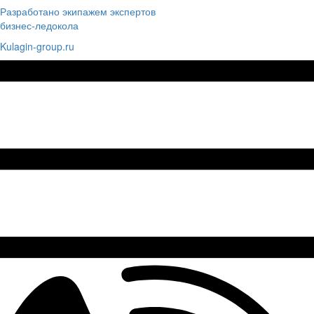
Разработано экипажем экспертов
бизнес-ледокола
Kulagin-group.ru