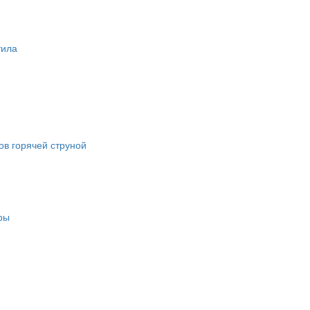
тила
в горячей струной
ры