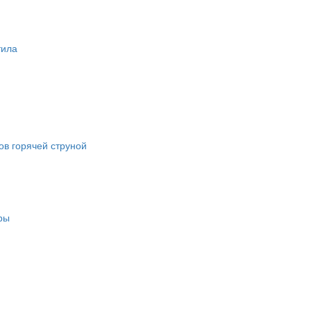
тила
в горячей струной
ры