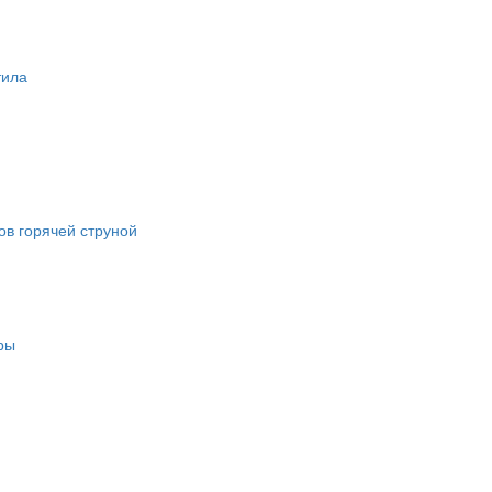
тила
в горячей струной
ры