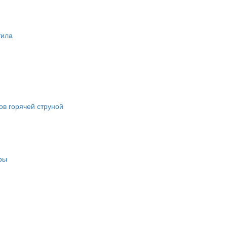
тила
в горячей струной
ры