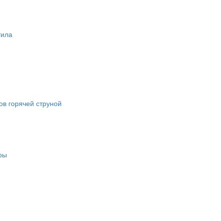
тила
в горячей струной
ры