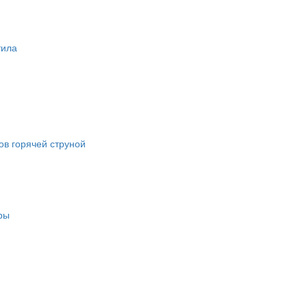
тила
в горячей струной
ры