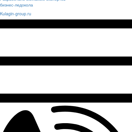
бизнес-ледокола
Kulagin-group.ru