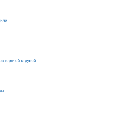
тила
в горячей струной
ры