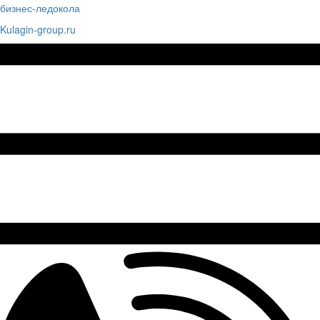
бизнес-ледокола
Kulagin-group.ru