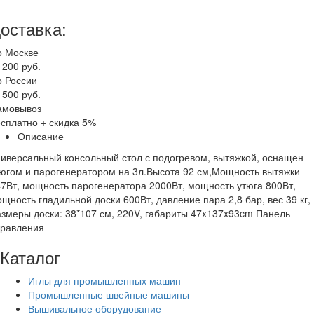
оставка:
о Москве
 200 руб.
о России
 500 руб.
амовывоз
сплатно + скидка 5%
Описание
иверсальный консольный стол с подогревом, вытяжкой, оснащен
югом и парогенератором на 3л.Высота 92 см,Мощность вытяжки
7Вт, мощность парогенератора 2000Вт, мощность утюга 800Вт,
щность гладильной доски 600Вт, давление пара 2,8 бар, вес 39 кг,
змеры доски: 38*107 см, 220V, габариты 47x137x93cm Панель
правления
Каталог
Иглы для промышленных машин
Промышленные швейные машины
Вышивальное оборудование