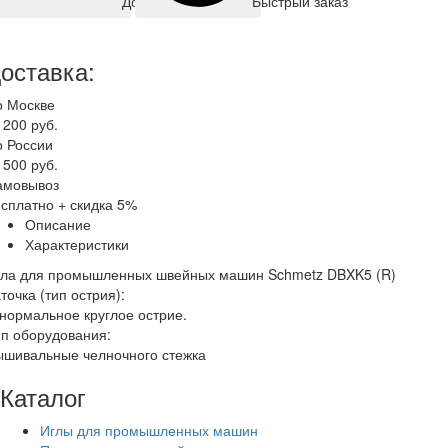
Быстрый заказ
Добавить корзину
оставка:
о Москве
 200 руб.
о России
 500 руб.
амовывоз
сплатно + скидка 5%
Описание
Характеристики
гла для промышленных швейных машин Schmetz DBXK5 (R)
точка (тип острия):
нормальное круглое острие.
п оборудования:
ышивальные челночного стежка
Каталог
Иглы для промышленных машин