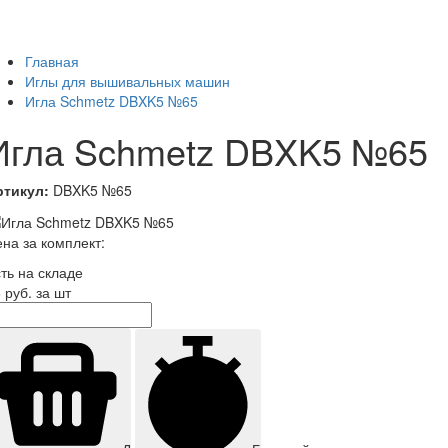
Главная
Иглы для вышивальных машин
Игла Schmetz DBXK5 №65
Игла Schmetz DBXK5 №65
ртикул:
DBXK5 №65
на за комплект:
ть на складе
8
руб. за шт