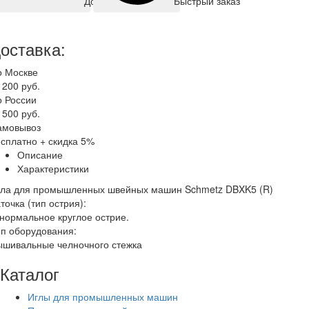
Быстрый заказ
Добавить корзину
оставка:
о Москве
 200 руб.
о России
 500 руб.
амовывоз
сплатно + скидка 5%
Описание
Характеристики
гла для промышленных швейных машин Schmetz DBXK5 (R)
точка (тип острия):
нормальное круглое острие.
п оборудования:
ышивальные челночного стежка
Каталог
Иглы для промышленных машин