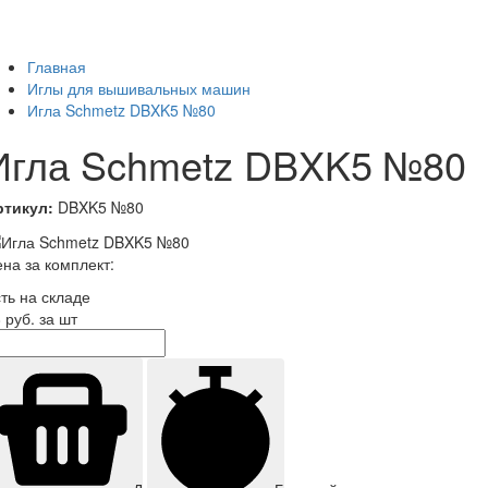
Главная
Иглы для вышивальных машин
Игла Schmetz DBXK5 №80
Игла Schmetz DBXK5 №80
ртикул:
DBXK5 №80
на за комплект:
ть на складе
8
руб. за шт