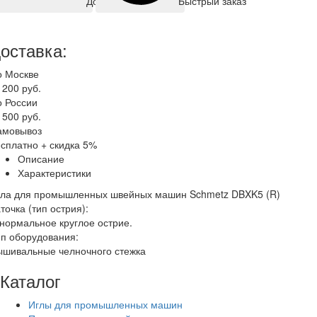
Быстрый заказ
Добавить корзину
оставка:
о Москве
 200 руб.
о России
 500 руб.
амовывоз
сплатно + скидка 5%
Описание
Характеристики
гла для промышленных швейных машин Schmetz DBXK5 (R)
точка (тип острия):
нормальное круглое острие.
п оборудования:
ышивальные челночного стежка
Каталог
Иглы для промышленных машин