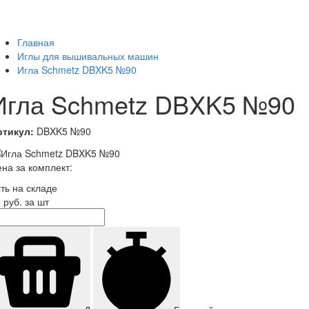
Главная
Иглы для вышивальных машин
Игла Schmetz DBXK5 №90
Игла Schmetz DBXK5 №90
ртикул:
DBXK5 №90
на за комплект:
ть на складе
8
руб. за шт