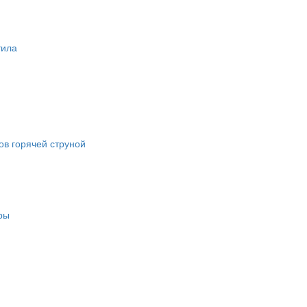
тила
в горячей струной
ры