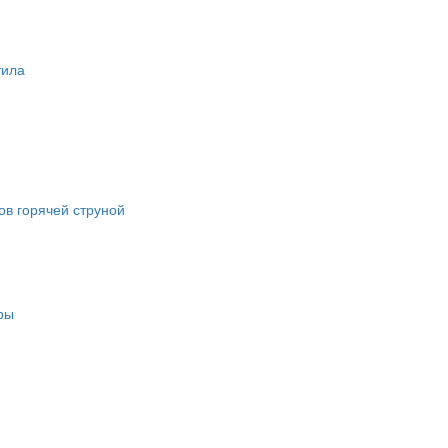
тила
в горячей струной
ры