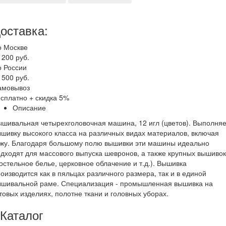
оставка:
о Москве
 200 руб.
о России
 500 руб.
амовывоз
сплатно + скидка 5%
Описание
шивальная четырехголовочная машина, 12 игл (цветов). Выполняе
шивку высокого класса на различных видах материалов, включая
ожу. Благодаря большому полю вышивки эти машины идеально
дходят для массового выпуска шевронов, а также крупных вышивок
остельное белье, церковное облачение и т.д.). Вышивка
оизводится как в пяльцах различного размера, так и в единой
ышивальной раме. Специализация - промышленная вышивка на
товых изделиях, полотне ткани и головных уборах.
Каталог