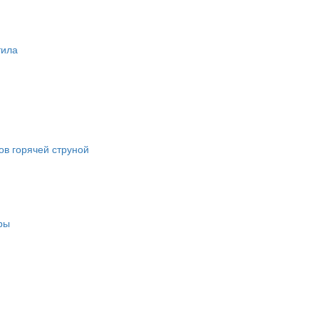
тила
в горячей струной
ры